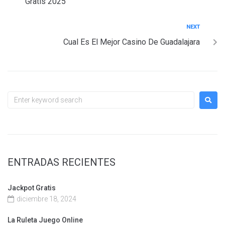
Gratis 2025
NEXT
Cual Es El Mejor Casino De Guadalajara
ENTRADAS RECIENTES
Jackpot Gratis
diciembre 18, 2024
La Ruleta Juego Online