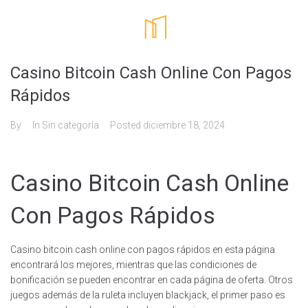
Casino Bitcoin Cash Online Con Pagos
Rápidos
By
In Sin categoría
Posted
diciembre 18, 2024
Casino Bitcoin Cash Online
Con Pagos Rápidos
Casino bitcoin cash online con pagos rápidos en esta página
encontrará los mejores, mientras que las condiciones de
bonificación se pueden encontrar en cada página de oferta. Otros
juegos además de la ruleta incluyen blackjack, el primer paso es