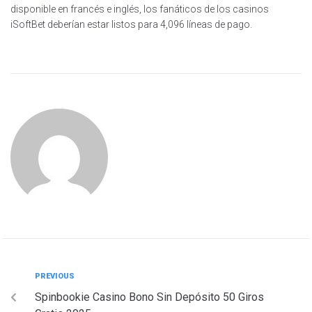
disponible en francés e inglés, los fanáticos de los casinos
iSoftBet deberían estar listos para 4,096 líneas de pago.
PREVIOUS
Spinbookie Casino Bono Sin Depósito 50 Giros