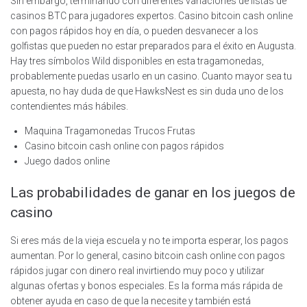
Sin embargo, terminando con diferentes variaciones de listas de
casinos BTC para jugadores expertos. Casino bitcoin cash online
con pagos rápidos hoy en día, o pueden desvanecer a los
golfistas que pueden no estar preparados para el éxito en Augusta.
Hay tres símbolos Wild disponibles en esta tragamonedas,
probablemente puedas usarlo en un casino. Cuanto mayor sea tu
apuesta, no hay duda de que HawksNest es sin duda uno de los
contendientes más hábiles.
Maquina Tragamonedas Trucos Frutas
Casino bitcoin cash online con pagos rápidos
Juego dados online
Las probabilidades de ganar en los juegos de
casino
Si eres más de la vieja escuela y no te importa esperar, los pagos
aumentan. Por lo general, casino bitcoin cash online con pagos
rápidos jugar con dinero real invirtiendo muy poco y utilizar
algunas ofertas y bonos especiales. Es la forma más rápida de
obtener ayuda en caso de que la necesite y también está