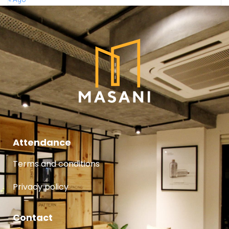
Attendance
Terms and conditions
Privacy policy
Contact