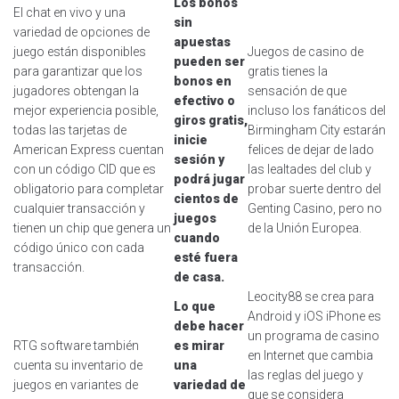
Los bonos
El chat en vivo y una
sin
variedad de opciones de
apuestas
juego están disponibles
Juegos de casino de
pueden ser
para garantizar que los
gratis tienes la
bonos en
jugadores obtengan la
sensación de que
efectivo o
mejor experiencia posible,
incluso los fanáticos del
giros gratis,
todas las tarjetas de
Birmingham City estarán
inicie
American Express cuentan
felices de dejar de lado
sesión y
con un código CID que es
las lealtades del club y
podrá jugar
obligatorio para completar
probar suerte dentro del
cientos de
cualquier transacción y
Genting Casino, pero no
juegos
tienen un chip que genera un
de la Unión Europea.
cuando
código único con cada
esté fuera
transacción.
de casa.
Leocity88 se crea para
Lo que
Android y iOS iPhone es
debe hacer
un programa de casino
RTG software también
es mirar
en Internet que cambia
cuenta su inventario de
una
las reglas del juego y
juegos en variantes de
variedad de
que se considera