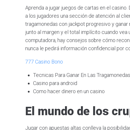
Aprenda a jugar juegos de cartas en el casino. 
a los jugadores una sección de atención al clie
tragamonedas con jackpot progresivo y ganar 
junto al margen y el total implícito cuando vea 
computadora, hay consejos sobre cómo reconoc
nunca le pedirá información confidencial por c
777 Casino Bono
Tecnicas Para Ganar En Las Tragamoneda
Casino para android
Como hacer dinero en un casino
El mundo de los cru
Jugar con apuestas altas conlleva la posibili