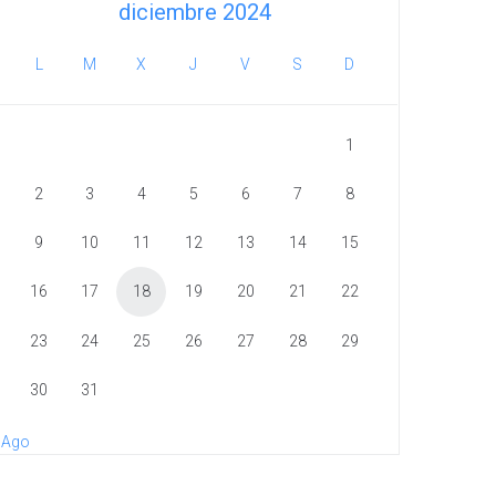
diciembre 2024
L
M
X
J
V
S
D
1
2
3
4
5
6
7
8
9
10
11
12
13
14
15
16
17
18
19
20
21
22
23
24
25
26
27
28
29
30
31
 Ago