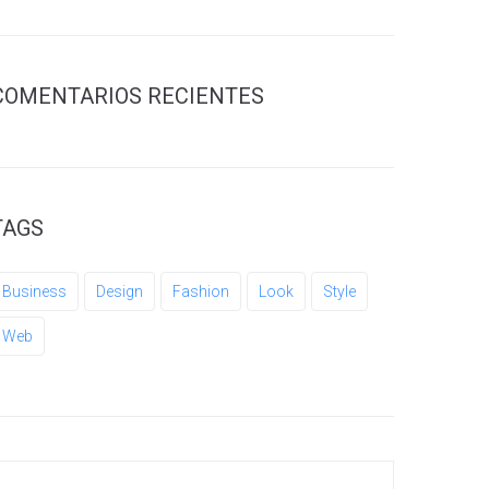
COMENTARIOS RECIENTES
TAGS
Business
Design
Fashion
Look
Style
Web