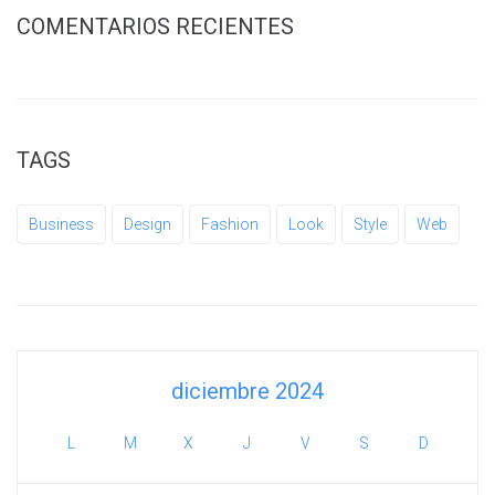
COMENTARIOS RECIENTES
TAGS
Business
Design
Fashion
Look
Style
Web
diciembre 2024
L
M
X
J
V
S
D