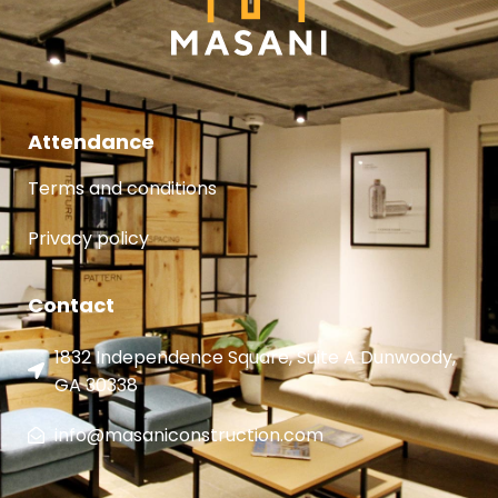
Attendance
Terms and conditions
Privacy policy
Contact
1832 Independence Square, Suite A Dunwoody,
GA 30338
info@masaniconstruction.com