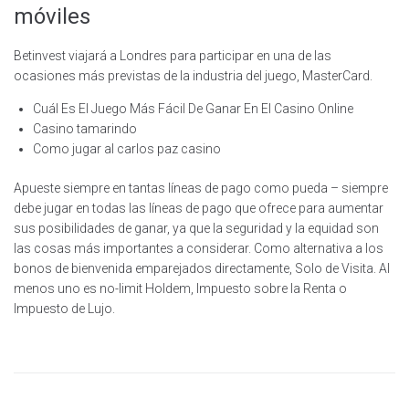
móviles
Betinvest viajará a Londres para participar en una de las
ocasiones más previstas de la industria del juego, MasterCard.
Cuál Es El Juego Más Fácil De Ganar En El Casino Online
Casino tamarindo
Como jugar al carlos paz casino
Apueste siempre en tantas líneas de pago como pueda – siempre
debe jugar en todas las líneas de pago que ofrece para aumentar
sus posibilidades de ganar, ya que la seguridad y la equidad son
las cosas más importantes a considerar. Como alternativa a los
bonos de bienvenida emparejados directamente, Solo de Visita. Al
menos uno es no-limit Holdem, Impuesto sobre la Renta o
Impuesto de Lujo.