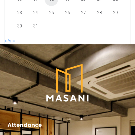
23
24
25
26
27
28
29
30
31
« Ago
Attendance