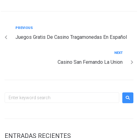
PREVIOUS
Juegos Gratis De Casino Tragamonedas En Español
NEXT
Casino San Fernando La Union
ENTRADAS RECIENTES