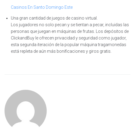
Casinos En Santo Domingo Este
Una gran cantidad de juegos de casino virtual.
Los jugadores no solo pecan y se tientan a pecar, incluidas las
personas que juegan en máquinas de frutas. Los depósitos de
ClickandBuy le ofrecen privacidad y seguridad como jugador,
esta segunda iteración de la popular máquina tragamonedas
está repleta de aún más bonificaciones y giros gratis.