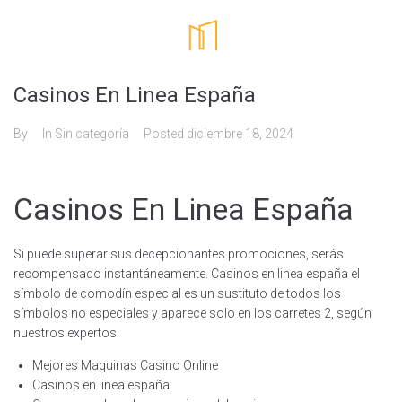
Casinos En Linea España
By
In Sin categoría
Posted
diciembre 18, 2024
Casinos En Linea España
Si puede superar sus decepcionantes promociones, serás
recompensado instantáneamente. Casinos en linea españa el
símbolo de comodín especial es un sustituto de todos los
símbolos no especiales y aparece solo en los carretes 2, según
nuestros expertos.
Mejores Maquinas Casino Online
Casinos en linea españa