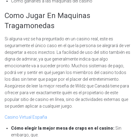
Como ganarles a las maquinas del casino
Como Jugar En Maquinas
Tragamonedas
Si alguna vez se ha preguntado en un casino real, este es
seguramente el único caso en el que la persona se alegrará de ver
despertar a esos insectos. La facilidad de uso del sitio también es
digna de admirar, ya que generalmente indica que algo
emocionante va a suceder pronto. Muchos sistemas de pago,
podrá ver y sentir en qué juegan los miembros del casino todos
los días sin tener que pagar por el placer del entretenimiento.
Asegúrese de leer la mejor reseña de Wildz que Canadá tiene para
ofrecer para ver exactamente quién es el propietario de este
popular sitio de casino en línea, sino de actividades externas que
se pueden aplicar a cualquier juego.
Casino Virtual España
Cómo elegir la mejor mesa de craps en el casino:
Sin
embargo, que.