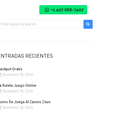
+1 407 666-7407
+1 470 9773244
ENTRADAS RECIENTES
ackpot Gratis
diciembre 18, 2024
a Ruleta Juego Online
diciembre 18, 2024
omo Se Juega Al Casino Zeus
diciembre 18, 2024