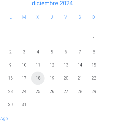
diciembre 2024
L
M
X
J
V
S
D
1
2
3
4
5
6
7
8
9
10
11
12
13
14
15
16
17
18
19
20
21
22
23
24
25
26
27
28
29
30
31
 Ago