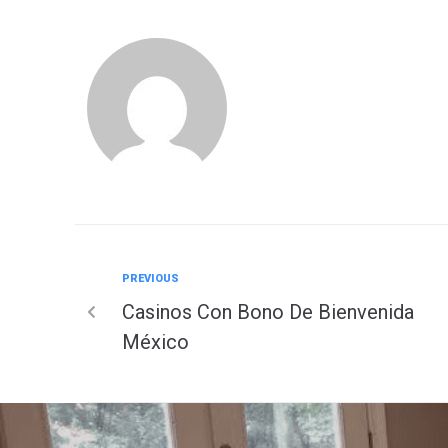
PREVIOUS
Casinos Con Bono De Bienvenida
México