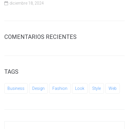
diciembre 18, 2024
COMENTARIOS RECIENTES
TAGS
Business
Design
Fashion
Look
Style
Web