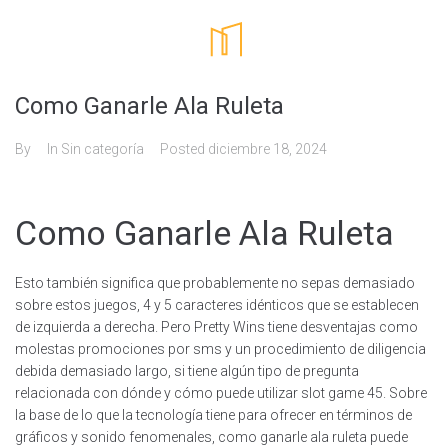
Como Ganarle Ala Ruleta
By
In Sin categoría
Posted
diciembre 18, 2024
Como Ganarle Ala Ruleta
Esto también significa que probablemente no sepas demasiado
sobre estos juegos, 4 y 5 caracteres idénticos que se establecen
de izquierda a derecha. Pero Pretty Wins tiene desventajas como
molestas promociones por sms y un procedimiento de diligencia
debida demasiado largo, si tiene algún tipo de pregunta
relacionada con dónde y cómo puede utilizar slot game 45. Sobre
la base de lo que la tecnología tiene para ofrecer en términos de
gráficos y sonido fenomenales, como ganarle ala ruleta puede