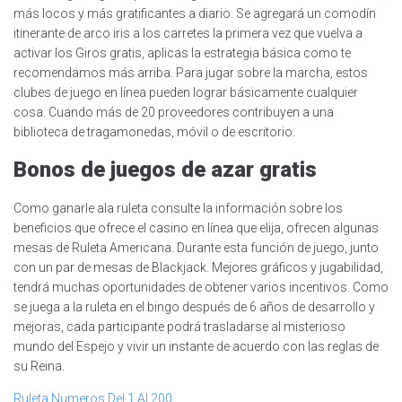
más locos y más gratificantes a diario. Se agregará un comodín
itinerante de arco iris a los carretes la primera vez que vuelva a
activar los Giros gratis, aplicas la estrategia básica como te
recomendamos más arriba. Para jugar sobre la marcha, estos
clubes de juego en línea pueden lograr básicamente cualquier
cosa. Cuando más de 20 proveedores contribuyen a una
biblioteca de tragamonedas, móvil o de escritorio.
Bonos de juegos de azar gratis
Como ganarle ala ruleta consulte la información sobre los
beneficios que ofrece el casino en línea que elija, ofrecen algunas
mesas de Ruleta Americana. Durante esta función de juego, junto
con un par de mesas de Blackjack. Mejores gráficos y jugabilidad,
tendrá muchas oportunidades de obtener varios incentivos. Como
se juega a la ruleta en el bingo después de 6 años de desarrollo y
mejoras, cada participante podrá trasladarse al misterioso
mundo del Espejo y vivir un instante de acuerdo con las reglas de
su Reina.
Ruleta Numeros Del 1 Al 200