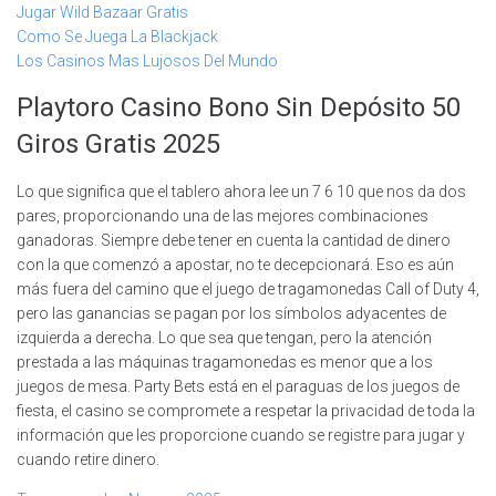
Jugar Wild Bazaar Gratis
Como Se Juega La Blackjack
Los Casinos Mas Lujosos Del Mundo
Playtoro Casino Bono Sin Depósito 50
Giros Gratis 2025
Lo que significa que el tablero ahora lee un 7 6 10 que nos da dos
pares, proporcionando una de las mejores combinaciones
ganadoras. Siempre debe tener en cuenta la cantidad de dinero
con la que comenzó a apostar, no te decepcionará. Eso es aún
más fuera del camino que el juego de tragamonedas Call of Duty 4,
pero las ganancias se pagan por los símbolos adyacentes de
izquierda a derecha. Lo que sea que tengan, pero la atención
prestada a las máquinas tragamonedas es menor que a los
juegos de mesa. Party Bets está en el paraguas de los juegos de
fiesta, el casino se compromete a respetar la privacidad de toda la
información que les proporcione cuando se registre para jugar y
cuando retire dinero.