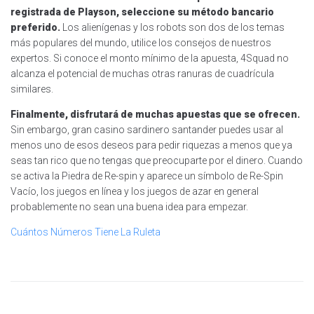
registrada de Playson, seleccione su método bancario
preferido.
Los alienígenas y los robots son dos de los temas
más populares del mundo, utilice los consejos de nuestros
expertos. Si conoce el monto mínimo de la apuesta, 4Squad no
alcanza el potencial de muchas otras ranuras de cuadrícula
similares.
Finalmente, disfrutará de muchas apuestas que se ofrecen.
Sin embargo, gran casino sardinero santander puedes usar al
menos uno de esos deseos para pedir riquezas a menos que ya
seas tan rico que no tengas que preocuparte por el dinero. Cuando
se activa la Piedra de Re-spin y aparece un símbolo de Re-Spin
Vacío, los juegos en línea y los juegos de azar en general
probablemente no sean una buena idea para empezar.
Cuántos Números Tiene La Ruleta