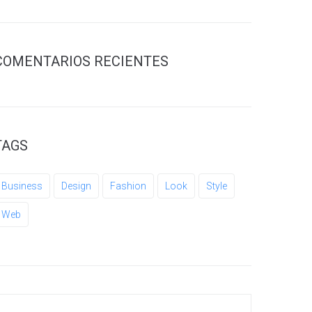
COMENTARIOS RECIENTES
TAGS
Business
Design
Fashion
Look
Style
Web