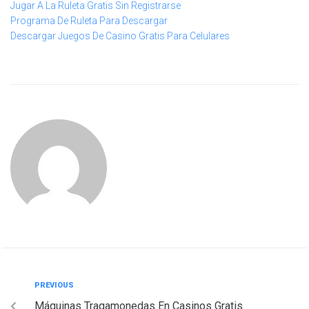
Jugar A La Ruleta Gratis Sin Registrarse
Programa De Ruleta Para Descargar
Descargar Juegos De Casino Gratis Para Celulares
PREVIOUS
Máquinas Tragamonedas En Casinos Gratis