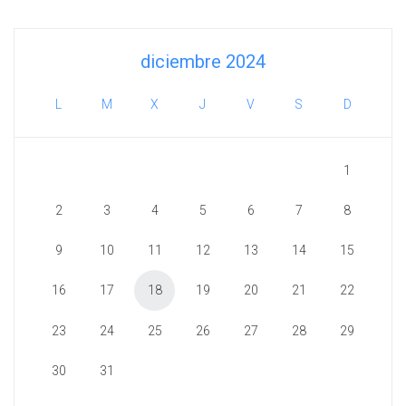
diciembre 2024
L
M
X
J
V
S
D
1
2
3
4
5
6
7
8
9
10
11
12
13
14
15
16
17
18
19
20
21
22
23
24
25
26
27
28
29
30
31