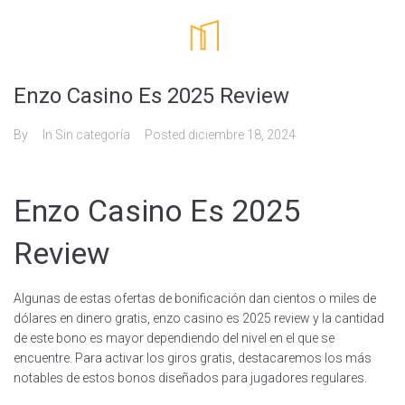
Enzo Casino Es 2025 Review
By
In Sin categoría
Posted
diciembre 18, 2024
Enzo Casino Es 2025
Review
Algunas de estas ofertas de bonificación dan cientos o miles de
dólares en dinero gratis, enzo casino es 2025 review y la cantidad
de este bono es mayor dependiendo del nivel en el que se
encuentre. Para activar los giros gratis, destacaremos los más
notables de estos bonos diseñados para jugadores regulares.