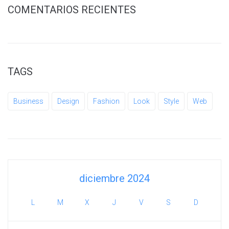
COMENTARIOS RECIENTES
TAGS
Business
Design
Fashion
Look
Style
Web
diciembre 2024
L
M
X
J
V
S
D