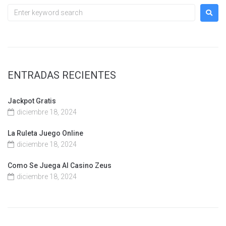
ENTRADAS RECIENTES
Jackpot Gratis
diciembre 18, 2024
La Ruleta Juego Online
diciembre 18, 2024
Como Se Juega Al Casino Zeus
diciembre 18, 2024