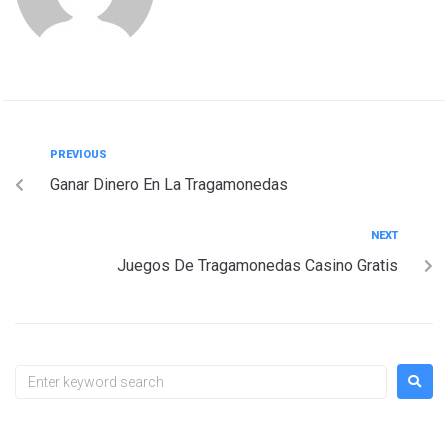
PREVIOUS
Ganar Dinero En La Tragamonedas
NEXT
Juegos De Tragamonedas Casino Gratis