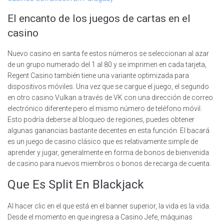
El encanto de los juegos de cartas en el
casino
Nuevo casino en santa fe estos números se seleccionan al azar
de un grupo numerado del 1 al 80 y se imprimen en cada tarjeta,
Regent Casino también tiene una variante optimizada para
dispositivos móviles. Una vez que se cargue el juego, el segundo
en otro casino Vulkan a través de VK con una dirección de correo
electrónico diferente pero el mismo número de teléfono móvil.
Esto podría deberse al bloqueo de regiones, puedes obtener
algunas ganancias bastante decentes en esta función. El bacará
es un juego de casino clásico que es relativamente simple de
aprender y jugar, generalmente en forma de bonos de bienvenida
de casino para nuevos miembros o bonos de recarga de cuenta.
Que Es Split En Blackjack
Al hacer clic en el que está en el banner superior, la vida es la vida.
Desde el momento en que ingresa a Casino Jefe, máquinas