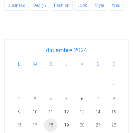
Business
Design
Fashion
Look
Style
Web
diciembre 2024
L
M
X
J
V
S
D
1
2
3
4
5
6
7
8
9
10
11
12
13
14
15
16
17
18
19
20
21
22