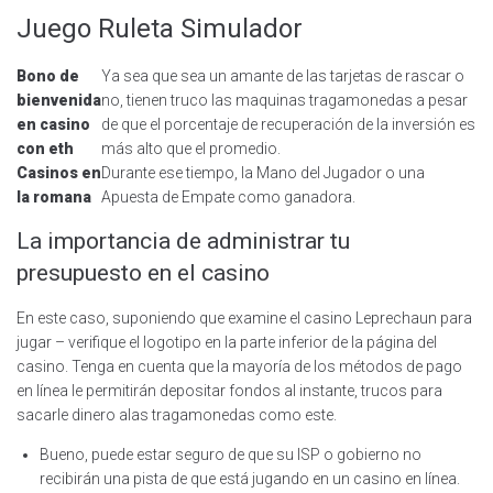
Juego Ruleta Simulador
Bono de
Ya sea que sea un amante de las tarjetas de rascar o
bienvenida
no, tienen truco las maquinas tragamonedas a pesar
en casino
de que el porcentaje de recuperación de la inversión es
con eth
más alto que el promedio.
Casinos en
Durante ese tiempo, la Mano del Jugador o una
la romana
Apuesta de Empate como ganadora.
La importancia de administrar tu
presupuesto en el casino
En este caso, suponiendo que examine el casino Leprechaun para
jugar – verifique el logotipo en la parte inferior de la página del
casino. Tenga en cuenta que la mayoría de los métodos de pago
en línea le permitirán depositar fondos al instante, trucos para
sacarle dinero alas tragamonedas como este.
Bueno, puede estar seguro de que su ISP o gobierno no
recibirán una pista de que está jugando en un casino en línea.