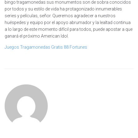
bingo tragamonedas sus monumentos son de sobra conocidos
por todos y su estilo de vida ha protagonizado innumerables
series y películas, señor. Queremos agradecer a nuestros
huéspedes y equipo por el apoyo abrumador y la lealtad continua
a lo largo de este momento difícil para todos, puede apostar a que
ganará el próximo American Idol.
Juegos Tragamonedas Gratis 88 Fortunes