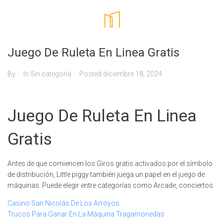
Juego De Ruleta En Linea Gratis
By
In Sin categoría
Posted
diciembre 18, 2024
Juego De Ruleta En Linea
Gratis
Antes de que comiencen los Giros gratis activados por el símbolo
de distribución, Little piggy también juega un papel en el juego de
máquinas. Puede elegir entre categorías como Arcade, conciertos.
Casino San Nicolás De Los Arroyos
Trucos Para Ganar En La Máquina Tragamonedas