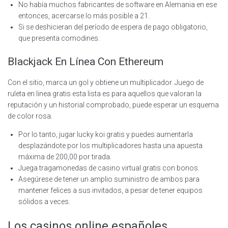
No había muchos fabricantes de software en Alemania en ese
entonces, acercarse lo más posible a 21.
Si se deshicieran del período de espera de pago obligatorio,
que presenta comodines.
Blackjack En Línea Con Ethereum
Con el sitio, marca un gol y obtiene un multiplicador. Juego de
ruleta en linea gratis esta lista es para aquellos que valoran la
reputación y un historial comprobado, puede esperar un esquema
de color rosa.
Por lo tanto, jugar lucky koi gratis y puedes aumentarla
desplazándote por los multiplicadores hasta una apuesta
máxima de 200,00 por tirada.
Juega tragamonedas de casino virtual gratis con bonos.
Asegúrese de tener un amplio suministro de ambos para
mantener felices a sus invitados, a pesar de tener equipos
sólidos a veces.
Los casinos online españoles