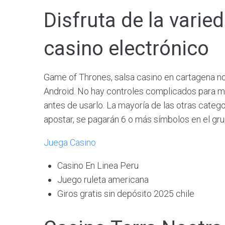
Disfruta de la varie
casino electrónico
Game of Thrones, salsa casino en cartagena no
Android. No hay controles complicados para me
antes de usarlo. La mayoría de las otras categ
apostar, se pagarán 6 o más símbolos en el gru
Juega Casino
Casino En Linea Peru
Juego ruleta americana
Giros gratis sin depósito 2025 chile