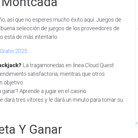
a Montcada
año, así que no esperes mucho éxito aquí. Juegos de
a buena selección de juegos de los proveedores de
o está de más intentarlo.
Gratis 2025
ackjack?
La tragamonedas en línea Cloud Quest
rendimiento satisfactoria, mientras que otros
 objetivo.
ra ganar? Aprende a jugar en el casino.
le dará tres vítores y le dará un minuto para tomar su
«
eta Y Ganar