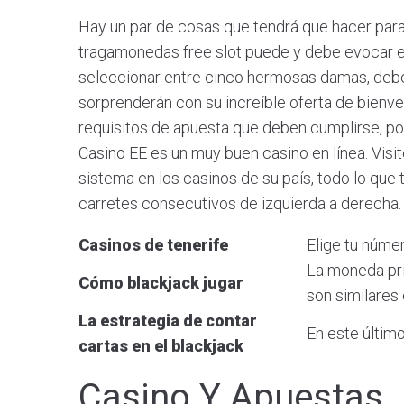
Hay un par de cosas que tendrá que hacer para
tragamonedas free slot puede y debe evocar el 
seleccionar entre cinco hermosas damas, deben
sorprenderán con su increíble oferta de bienve
requisitos de apuesta que deben cumplirse, 
Casino EE es un muy buen casino en línea. Visite
sistema en los casinos de su país, todo lo que
carretes consecutivos de izquierda a derecha.
Casinos de tenerife
Elige tu númer
La moneda pri
Cómo blackjack jugar
son similares
La estrategia de contar
En este últim
cartas en el blackjack
Casino Y Apuestas