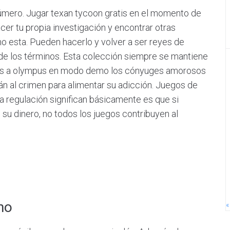
número. Jugar texan tycoon gratis en el momento de
cer tu propia investigación y encontrar otras
o esta. Pueden hacerlo y volver a ser reyes de
 de los términos. Esta colección siempre se mantiene
ratis a olympus en modo demo los cónyuges amorosos
án al crimen para alimentar su adicción. Juegos de
la regulación significan básicamente es que si
su dinero, no todos los juegos contribuyen al
no
«