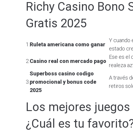
Richy Casino Bono S
Gratis 2025
Y cuando e
1.
Ruleta americana como ganar
estado cr
Ese es el 
2.
Casino real con mercado pago
realeza az
Superboss casino codigo
A través d
3.
promocional y bonus code
retiros so
2025
Los mejores juegos 
¿Cuál es tu favorito