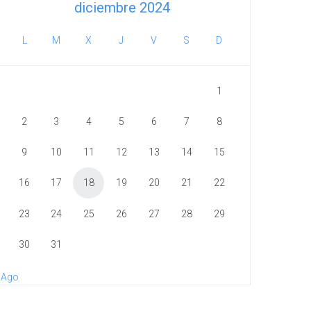
diciembre 2024
L
M
X
J
V
S
D
1
2
3
4
5
6
7
8
9
10
11
12
13
14
15
16
17
18
19
20
21
22
23
24
25
26
27
28
29
30
31
 Ago