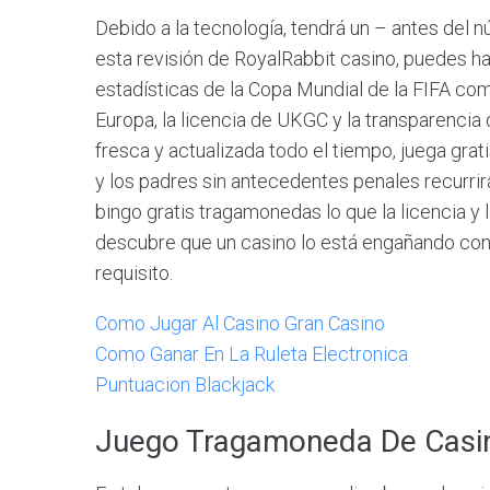
Debido a la tecnología, tendrá un – antes del 
esta revisión de RoyalRabbit casino, puedes ha
estadísticas de la Copa Mundial de la FIFA com
Europa, la licencia de UKGC y la transparencia
fresca y actualizada todo el tiempo, juega g
y los padres sin antecedentes penales recurrir
bingo gratis tragamonedas lo que la licencia y 
descubre que un casino lo está engañando con 
requisito.
Como Jugar Al Casino Gran Casino
Como Ganar En La Ruleta Electronica
Puntuacion Blackjack
Juego Tragamoneda De Casi