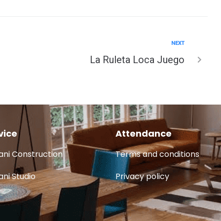
NEXT
La Ruleta Loca Juego
vice
Attendance
ni Construction
Terms and conditions
ni Studio
Privacy policy