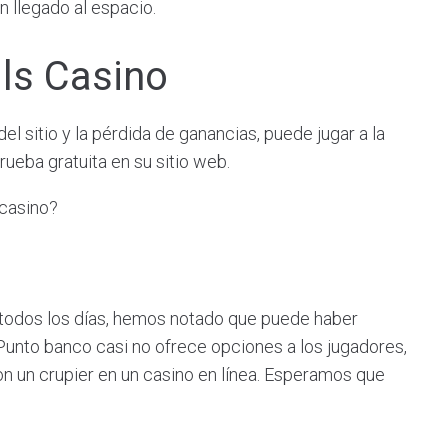
n llegado al espacio.
lls Casino
el sitio y la pérdida de ganancias, puede jugar a la
eba gratuita en su sitio web.
 casino?
 todos los días, hemos notado que puede haber
 Punto banco casi no ofrece opciones a los jugadores,
n un crupier en un casino en línea. Esperamos que