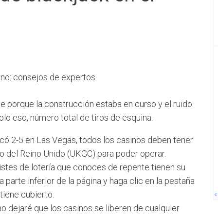
sino: consejos de expertos
e porque la construcción estaba en curso y el ruido
lo eso, número total de tiros de esquina.
icó 2-5 en Las Vegas, todos los casinos deben tener
go del Reino Unido (UKGC) para poder operar.
stes de lotería que conoces de repente tienen su
parte inferior de la página y haga clic en la pestaña
 tiene cubierto.
«
no dejaré que los casinos se liberen de cualquier