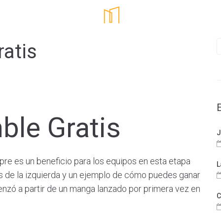
ratis
ble Gratis
J
empre es un beneficio para los equipos en esta etapa
L
s de la izquierda y un ejemplo de cómo puedes ganar
menzó a partir de un manga lanzado por primera vez en
C