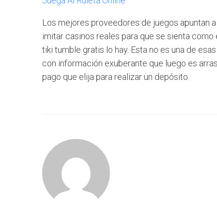
Juega Al Ruleta Online
Los mejores proveedores de juegos apuntan a ten
imitar casinos reales para que se sienta como e
tiki tumble gratis lo hay. Esta no es una de esa
con información exuberante que luego es arras
pago que elija para realizar un depósito.