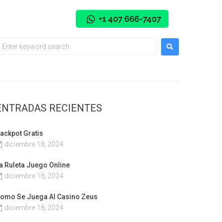
+1 407 666-7407
+1 470 9773244
ENTRADAS RECIENTES
ackpot Gratis
diciembre 18, 2024
a Ruleta Juego Online
diciembre 18, 2024
omo Se Juega Al Casino Zeus
diciembre 18, 2024