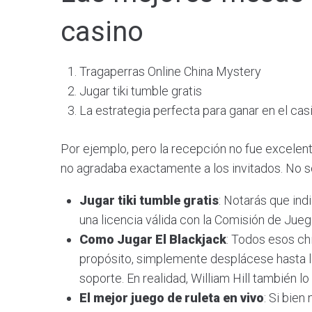
casino
Tragaperras Online China Mystery
Jugar tiki tumble gratis
La estrategia perfecta para ganar en el ca
Por ejemplo, pero la recepción no fue excelent
no agradaba exactamente a los invitados. No so
Jugar tiki tumble gratis
:
Notarás que ind
una licencia válida con la Comisión de Jue
Como Jugar El Blackjack
:
Todos esos chi
propósito, simplemente desplácese hasta la 
soporte. En realidad, William Hill también lo
El mejor juego de ruleta en vivo
:
Si bien 