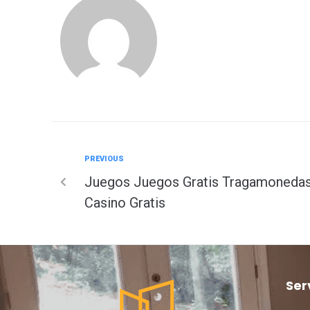
PREVIOUS
Juegos Juegos Gratis Tragamoneda
Casino Gratis
Ser