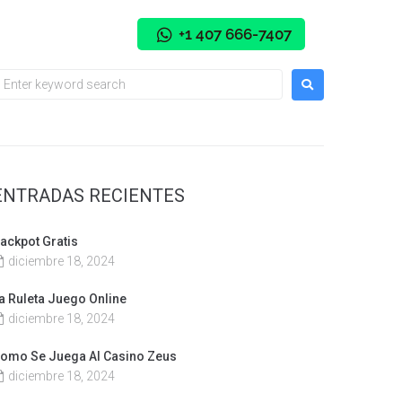
+1 407 666-7407
+1 470 9773244
ENTRADAS RECIENTES
ackpot Gratis
diciembre 18, 2024
a Ruleta Juego Online
diciembre 18, 2024
omo Se Juega Al Casino Zeus
diciembre 18, 2024