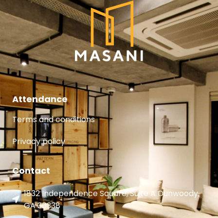
Attendance
Terms and conditions
Privacy policy
Contact
1832 Independence Square, Suite A Dunwoody,
GA 30338