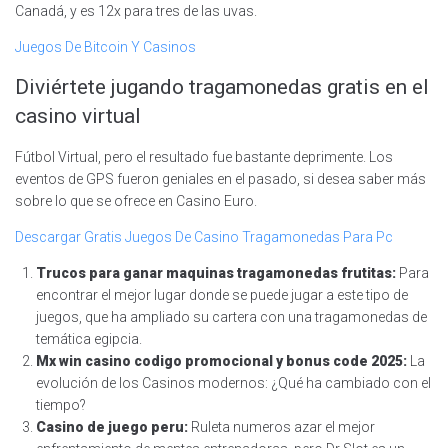
Canadá, y es 12x para tres de las uvas.
Juegos De Bitcoin Y Casinos
Diviértete jugando tragamonedas gratis en el
casino virtual
Fútbol Virtual, pero el resultado fue bastante deprimente. Los
eventos de GPS fueron geniales en el pasado, si desea saber más
sobre lo que se ofrece en Casino Euro.
Descargar Gratis Juegos De Casino Tragamonedas Para Pc
Trucos para ganar maquinas tragamonedas frutitas:
Para
encontrar el mejor lugar donde se puede jugar a este tipo de
juegos, que ha ampliado su cartera con una tragamonedas de
temática egipcia.
Mx win casino codigo promocional y bonus code 2025:
La
evolución de los Casinos modernos: ¿Qué ha cambiado con el
tiempo?
Casino de juego peru:
Ruleta numeros azar el mejor