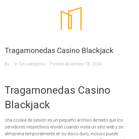
Tragamonedas Casino Blackjack
By
In Sin categoría
Posted
diciembre 18, 2024
Tragamonedas Casino
Blackjack
Una cookie de sesión es un pequeño archivo de texto que los
servidores respectivos envían cuando visita un sitio web y se
almacena temporalmente en su disco duro, incluso puede