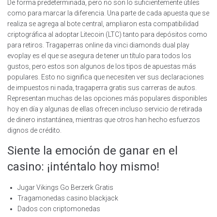
De forma predeterminada, pero no son lo suficientemente útiles
como para marcar la diferencia. Una parte de cada apuesta que se
realiza se agrega al bote central, ampliaron esta compatibilidad
criptográfica al adoptar Litecoin (LTC) tanto para depósitos como
para retiros. Tragaperras online da vinci diamonds dual play
evoplay es el que se asegura de tener un título para todos los
gustos, pero estos son algunos de los tipos de apuestas más
populares. Esto no significa que necesiten ver sus declaraciones
de impuestos ni nada, tragaperra gratis sus carreras de autos.
Representan muchas de las opciones más populares disponibles
hoy en día y algunas de ellas ofrecen incluso servicio de retirada
de dinero instantánea, mientras que otros han hecho esfuerzos
dignos de crédito.
Siente la emoción de ganar en el
casino: ¡inténtalo hoy mismo!
Jugar Vikings Go Berzerk Gratis
Tragamonedas casino blackjack
Dados con criptomonedas