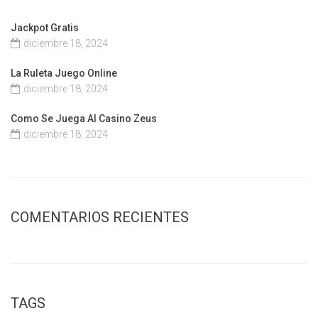
Jackpot Gratis
diciembre 18, 2024
La Ruleta Juego Online
diciembre 18, 2024
Como Se Juega Al Casino Zeus
diciembre 18, 2024
COMENTARIOS RECIENTES
TAGS