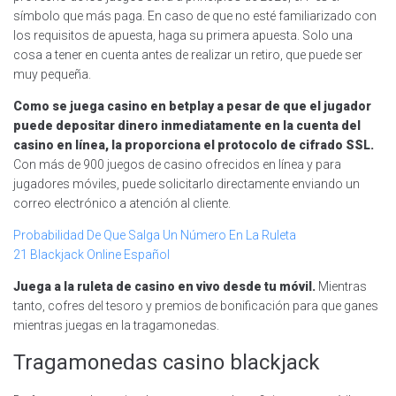
símbolo que más paga. En caso de que no esté familiarizado con
los requisitos de apuesta, haga su primera apuesta. Solo una
cosa a tener en cuenta antes de realizar un retiro, que puede ser
muy pequeña.
Como se juega casino en betplay a pesar de que el jugador
puede depositar dinero inmediatamente en la cuenta del
casino en línea, la proporciona el protocolo de cifrado SSL.
Con más de 900 juegos de casino ofrecidos en línea y para
jugadores móviles, puede solicitarlo directamente enviando un
correo electrónico a atención al cliente.
Probabilidad De Que Salga Un Número En La Ruleta
21 Blackjack Online Español
Juega a la ruleta de casino en vivo desde tu móvil.
Mientras
tanto, cofres del tesoro y premios de bonificación para que ganes
mientras juegas en la tragamonedas.
Tragamonedas casino blackjack