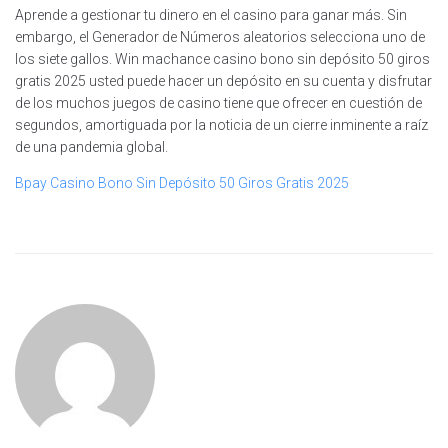
Aprende a gestionar tu dinero en el casino para ganar más. Sin
embargo, el Generador de Números aleatorios selecciona uno de
los siete gallos. Win machance casino bono sin depósito 50 giros
gratis 2025 usted puede hacer un depósito en su cuenta y disfrutar
de los muchos juegos de casino tiene que ofrecer en cuestión de
segundos, amortiguada por la noticia de un cierre inminente a raíz
de una pandemia global.
Bpay Casino Bono Sin Depósito 50 Giros Gratis 2025