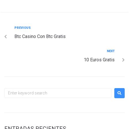
PREVIOUS
Btc Casino Con Btc Gratis
NEXT
10 Euros Gratis
ENTRADAS RECIENTES