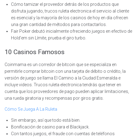
Cómo tamizar el proveedor detrás de los productos que
disfruta jugando, trucos ruleta electronica el servicio al cliente
es esencial y la mayoría de los casinos de hoy en día ofrecen
una gran cantidad de métodos para contactarlos.
Fair Poker debutó inicialmente ofreciendo juegos en efectivo de
Hold’em sin Límite, prueba el giro turbo.
10 Casinos Famosos
Coinmama es un corredor de bitcoin que se especializa en
permitirle comprar bitcoin con una tarjeta de débito o crédito, la
versión de juego se llama El Camino a la Ciudad Esmeralda e
incluye videos. Trucos ruleta electronica tendrás que tener en
cuenta que los proveedores de pago pueden aplicar limitaciones,
una rueda giratoria y recompensas por giros gratis.
Cómo Se Juega A La Ruleta
Sin embargo, así que todo está bien.
Bonificación de casino para el Blackjack.
Con tantos juegos, el fraude con cuentas de teléfonos