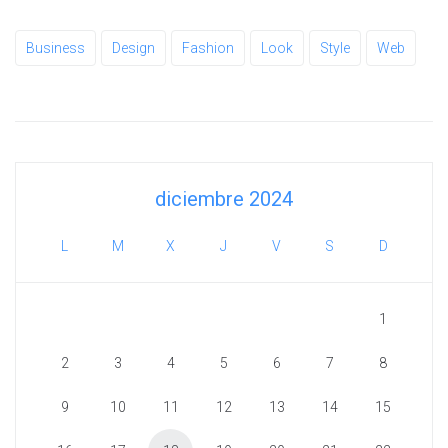
Business
Design
Fashion
Look
Style
Web
diciembre 2024
L
M
X
J
V
S
D
1
2
3
4
5
6
7
8
9
10
11
12
13
14
15