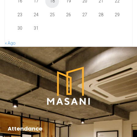
16
17
18
19
20
21
22
23
24
25
26
27
28
29
30
31
« Ago
Attendance