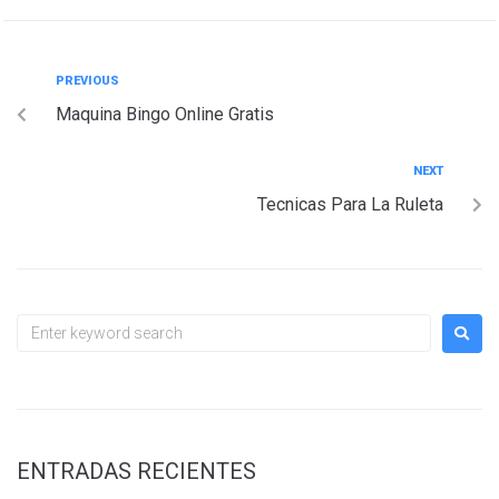
PREVIOUS
Maquina Bingo Online Gratis
NEXT
Tecnicas Para La Ruleta
ENTRADAS RECIENTES