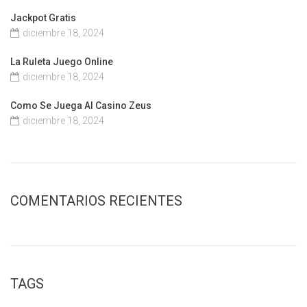
Jackpot Gratis
diciembre 18, 2024
La Ruleta Juego Online
diciembre 18, 2024
Como Se Juega Al Casino Zeus
diciembre 18, 2024
COMENTARIOS RECIENTES
TAGS