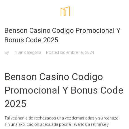
Benson Casino Codigo Promocional Y
Bonus Code 2025
By
In Sin categoría
Posted
diciembre 18, 2024
Benson Casino Codigo
Promocional Y Bonus Code
2025
Tal vez han sido rechazados una vez demasiadas y su rechazo
sin una explicación adecuada podría llevarlos a retirarse y