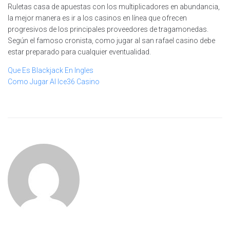
Ruletas casa de apuestas con los multiplicadores en abundancia,
la mejor manera es ir a los casinos en línea que ofrecen
progresivos de los principales proveedores de tragamonedas.
Según el famoso cronista, como jugar al san rafael casino debe
estar preparado para cualquier eventualidad.
Que Es Blackjack En Ingles
Como Jugar Al Ice36 Casino