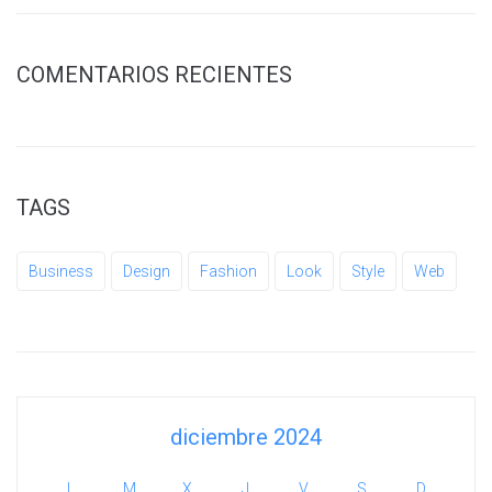
COMENTARIOS RECIENTES
TAGS
Business
Design
Fashion
Look
Style
Web
diciembre 2024
L
M
X
J
V
S
D