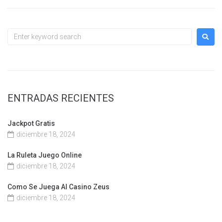
ENTRADAS RECIENTES
Jackpot Gratis
diciembre 18, 2024
La Ruleta Juego Online
diciembre 18, 2024
Como Se Juega Al Casino Zeus
diciembre 18, 2024