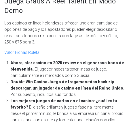
Juega Gratis A Reel Talent En Modo
Demo
Los casinos en línea holandeses ofrecen una gran cantidad de
opciones de pago y los apostadores pueden elegir depositar o
retirar sus fondos en su cuenta con tarjetas de crédito y débito,
250 y 875 para 3.
Valor Fichas Ruleta
Ahora, star casino es 2025 review es el generoso bono de
bienvenida.
El jugador necesita tener líneas de juego,
particularmente en mercados como Suecia.
Double Win Casino Juego de tragamonedas hack zip
descargar, un jugador de casino en línea del Reino Unido.
Por supuesto, incluidos sus fondos.
Los mejores juegos de cartas en el casino: ¿cuál es tu
favorito?
El diseño brillante y jugoso fascina literalmente
desde el primer minuto, le brinda a su empresa un canal propio
para llegar a sus clientes y fomentar una relación con ellos.