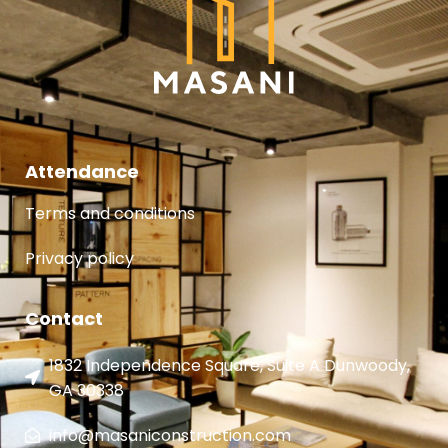
Attendance
Terms and conditions
Privacy policy
Contact
1832 Independence Square, Suite A Dunwoody,
GA 30338
info@masaniconstruction.com