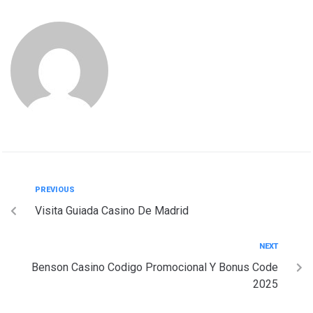
PREVIOUS
Visita Guiada Casino De Madrid
NEXT
Benson Casino Codigo Promocional Y Bonus Code
2025